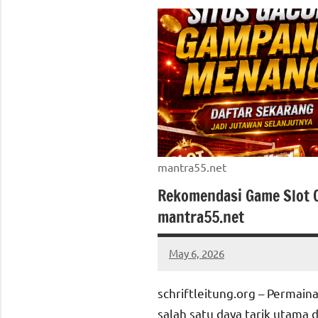
mantra55.net
Rekomendasi Game Slot O
mantra55.net
May 6, 2026
cav0w7g9
schriftleitung.org – Permaina
salah satu daya tarik utama 