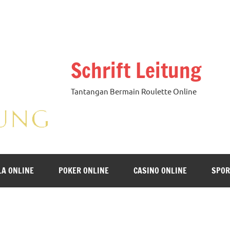
Schrift Leitung
Tantangan Bermain Roulette Online
LA ONLINE
POKER ONLINE
CASINO ONLINE
SPOR