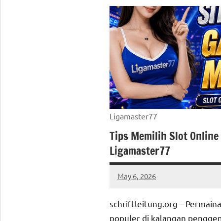
Ligamaster77
Tips Memilih Slot Onlin
Ligamaster77
May 6, 2026
cav0w7g9
schriftleitung.org – Permain
populer di kalangan penggem