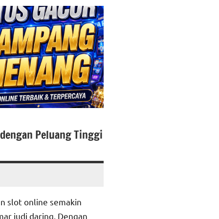
e dengan Peluang Tinggi
an slot online semakin
ar judi daring. Dengan