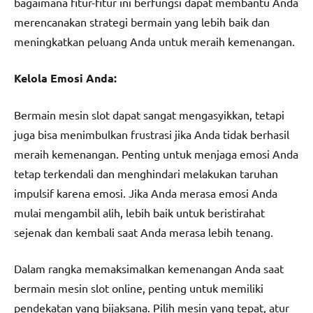
bagaimana fitur-fitur ini berfungsi dapat membantu Anda
merencanakan strategi bermain yang lebih baik dan
meningkatkan peluang Anda untuk meraih kemenangan.
Kelola Emosi Anda:
Bermain mesin slot dapat sangat mengasyikkan, tetapi
juga bisa menimbulkan frustrasi jika Anda tidak berhasil
meraih kemenangan. Penting untuk menjaga emosi Anda
tetap terkendali dan menghindari melakukan taruhan
impulsif karena emosi. Jika Anda merasa emosi Anda
mulai mengambil alih, lebih baik untuk beristirahat
sejenak dan kembali saat Anda merasa lebih tenang.
Dalam rangka memaksimalkan kemenangan Anda saat
bermain mesin slot online, penting untuk memiliki
pendekatan yang bijaksana. Pilih mesin yang tepat, atur