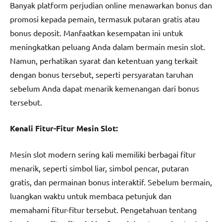
Banyak platform perjudian online menawarkan bonus dan
promosi kepada pemain, termasuk putaran gratis atau
bonus deposit. Manfaatkan kesempatan ini untuk
meningkatkan peluang Anda dalam bermain mesin slot.
Namun, perhatikan syarat dan ketentuan yang terkait
dengan bonus tersebut, seperti persyaratan taruhan
sebelum Anda dapat menarik kemenangan dari bonus
tersebut.
Kenali Fitur-Fitur Mesin Slot:
Mesin slot modern sering kali memiliki berbagai fitur
menarik, seperti simbol liar, simbol pencar, putaran
gratis, dan permainan bonus interaktif. Sebelum bermain,
luangkan waktu untuk membaca petunjuk dan
memahami fitur-fitur tersebut. Pengetahuan tentang