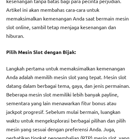
kesenangan tanpa batas bagi para pecinta perjudian.
Artikel ini akan membahas cara-cara untuk
memaksimalkan kemenangan Anda saat bermain mesin
slot online, sambil tetap menjaga kesenangan dan
hiburan.
Pilih Mesin Slot dengan Bijak:
Langkah pertama untuk memaksimalkan kemenangan
Anda adalah memilih mesin slot yang tepat. Mesin slot
datang dalam berbagai tema, gaya, dan jenis permainan.
Beberapa mesin slot memiliki lebih banyak payline,
sementara yang lain menawarkan fitur bonus atau
jackpot progresif. Sebelum mulai bermain, luangkan
waktu untuk mengeksplorasi berbagai pilihan dan pilih
mesin yang sesuai dengan preferensi Anda. Juga,
perhatikan tingkat pengembalian (RTP) mesin slot, yang