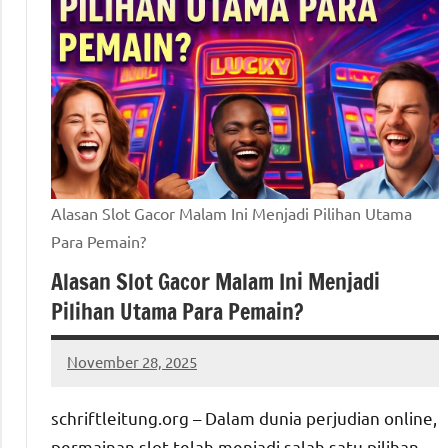
Alasan Slot Gacor Malam Ini Menjadi Pilihan Utama
Para Pemain?
Alasan Slot Gacor Malam Ini Menjadi
Pilihan Utama Para Pemain?
November 28, 2025
cav0w7g9
No
comments
schriftleitung.org – Dalam dunia perjudian online,
permainan slot telah menjadi salah satu pilihan