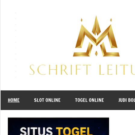
Skip
to
content
HOME
SLOT ONLINE
TOGEL ONLINE
JUDI BO