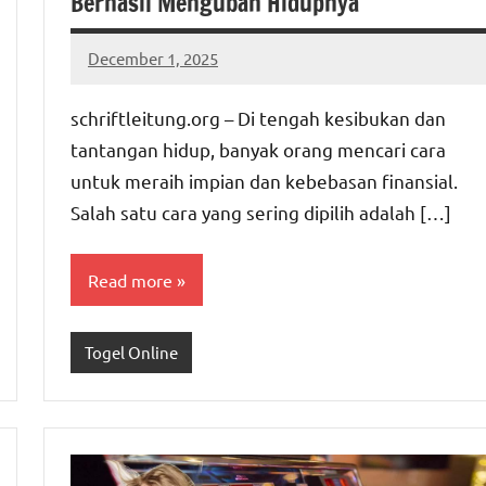
Berhasil Mengubah Hidupnya
December 1, 2025
cav0w7g9
No
comments
schriftleitung.org – Di tengah kesibukan dan
tantangan hidup, banyak orang mencari cara
untuk meraih impian dan kebebasan finansial.
Salah satu cara yang sering dipilih adalah […]
Read more
Togel Online