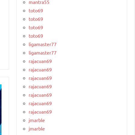
mantra55
toto69
toto69
toto69
toto69
ligamaster77
ligamaster77
rajacuan69
rajacuan69
rajacuan69
rajacuan69
rajacuan69
rajacuan69
rajacuan69
jmarble
jmarble