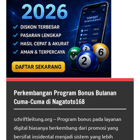
Perkembangan Program Bonus Bulanan
Cuma-Cuma di Nagatoto168
schriftleitung.org – Program bonus pada layanan
digital biasanya berkembang dari promosi yang
bersifat insidental menjadi sistem yang lebih