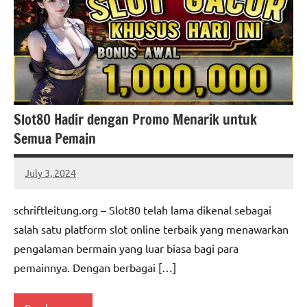
Slot80 Hadir dengan Promo Menarik untuk
Semua Pemain
July 3, 2024
cav0w7g9
No
comments
schriftleitung.org – Slot80 telah lama dikenal sebagai
salah satu platform slot online terbaik yang menawarkan
pengalaman bermain yang luar biasa bagi para
pemainnya. Dengan berbagai […]