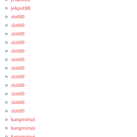
jekpot88
slot80
slot80
slot80
slot80
slot80
slot80
slot80
slot80
slot80
slot80
slot80
slot80
kangmimpi
kangmimpi
kangmimpi