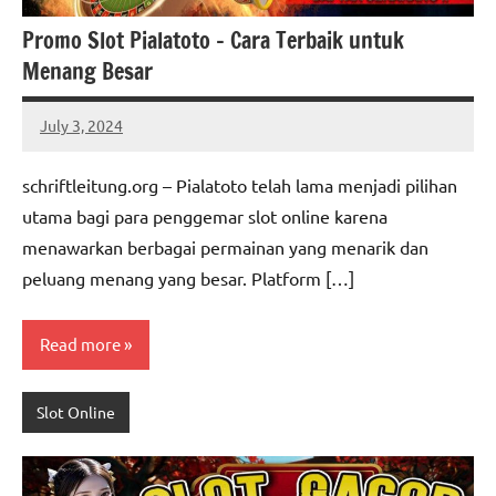
Promo Slot Pialatoto – Cara Terbaik untuk
Menang Besar
July 3, 2024
cav0w7g9
No
comments
schriftleitung.org – Pialatoto telah lama menjadi pilihan
utama bagi para penggemar slot online karena
menawarkan berbagai permainan yang menarik dan
peluang menang yang besar. Platform […]
Read more
Slot Online