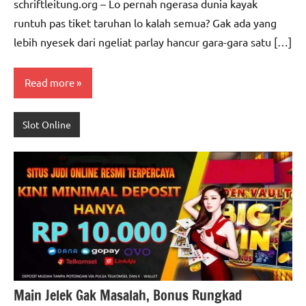
schriftleitung.org – Lo pernah ngerasa dunia kayak
runtuh pas tiket taruhan lo kalah semua? Gak ada yang
lebih nyesek dari ngeliat parlay hancur gara-gara satu […]
Read more
Slot Online
Main Jelek Gak Masalah, Bonus Rungkad