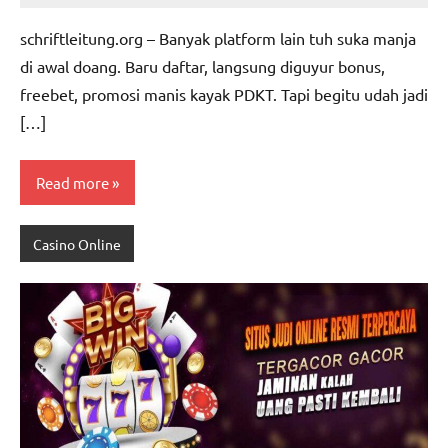
comments
schriftleitung.org – Banyak platform lain tuh suka manja
di awal doang. Baru daftar, langsung diguyur bonus,
freebet, promosi manis kayak PDKT. Tapi begitu udah jadi
[…]
Read more
Casino Online