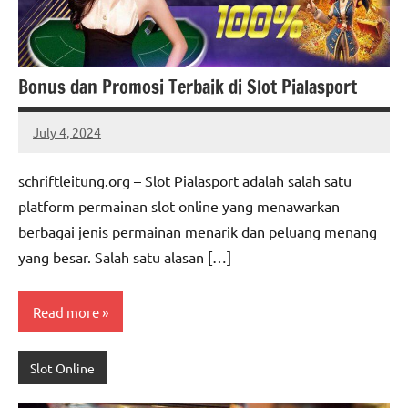
Bonus dan Promosi Terbaik di Slot Pialasport
July 4, 2024
cav0w7g9
No
comments
schriftleitung.org – Slot Pialasport adalah salah satu
platform permainan slot online yang menawarkan
berbagai jenis permainan menarik dan peluang menang
yang besar. Salah satu alasan […]
Read more
Slot Online