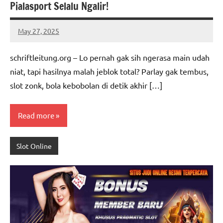
Pialasport Selalu Ngalir!
May 27, 2025
cav0w7g9
No
comments
schriftleitung.org – Lo pernah gak sih ngerasa main udah
niat, tapi hasilnya malah jeblok total? Parlay gak tembus,
slot zonk, bola kebobolan di detik akhir […]
Read more
Slot Online