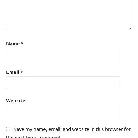
Name
*
Email
*
Website
Save my name, email, and website in this browser for
the next time I comment.