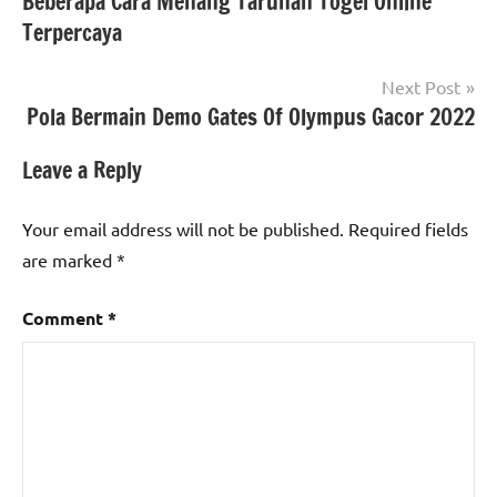
Beberapa Cara Menang Taruhan Togel Online
navigation
Terpercaya
Next Post
Pola Bermain Demo Gates Of Olympus Gacor 2022
Leave a Reply
Your email address will not be published.
Required fields
are marked
*
Comment
*