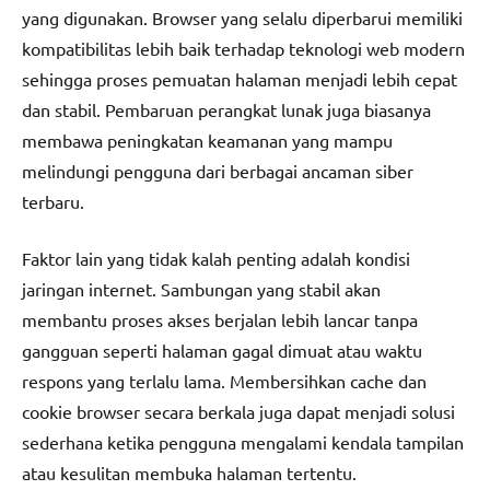
yang digunakan. Browser yang selalu diperbarui memiliki
kompatibilitas lebih baik terhadap teknologi web modern
sehingga proses pemuatan halaman menjadi lebih cepat
dan stabil. Pembaruan perangkat lunak juga biasanya
membawa peningkatan keamanan yang mampu
melindungi pengguna dari berbagai ancaman siber
terbaru.
Faktor lain yang tidak kalah penting adalah kondisi
jaringan internet. Sambungan yang stabil akan
membantu proses akses berjalan lebih lancar tanpa
gangguan seperti halaman gagal dimuat atau waktu
respons yang terlalu lama. Membersihkan cache dan
cookie browser secara berkala juga dapat menjadi solusi
sederhana ketika pengguna mengalami kendala tampilan
atau kesulitan membuka halaman tertentu.