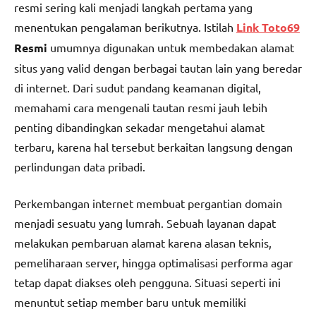
resmi sering kali menjadi langkah pertama yang
menentukan pengalaman berikutnya. Istilah
Link Toto69
Resmi
umumnya digunakan untuk membedakan alamat
situs yang valid dengan berbagai tautan lain yang beredar
di internet. Dari sudut pandang keamanan digital,
memahami cara mengenali tautan resmi jauh lebih
penting dibandingkan sekadar mengetahui alamat
terbaru, karena hal tersebut berkaitan langsung dengan
perlindungan data pribadi.
Perkembangan internet membuat pergantian domain
menjadi sesuatu yang lumrah. Sebuah layanan dapat
melakukan pembaruan alamat karena alasan teknis,
pemeliharaan server, hingga optimalisasi performa agar
tetap dapat diakses oleh pengguna. Situasi seperti ini
menuntut setiap member baru untuk memiliki