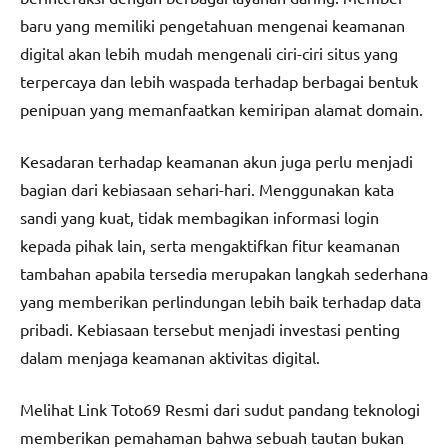
baru yang memiliki pengetahuan mengenai keamanan
digital akan lebih mudah mengenali ciri-ciri situs yang
terpercaya dan lebih waspada terhadap berbagai bentuk
penipuan yang memanfaatkan kemiripan alamat domain.
Kesadaran terhadap keamanan akun juga perlu menjadi
bagian dari kebiasaan sehari-hari. Menggunakan kata
sandi yang kuat, tidak membagikan informasi login
kepada pihak lain, serta mengaktifkan fitur keamanan
tambahan apabila tersedia merupakan langkah sederhana
yang memberikan perlindungan lebih baik terhadap data
pribadi. Kebiasaan tersebut menjadi investasi penting
dalam menjaga keamanan aktivitas digital.
Melihat Link Toto69 Resmi dari sudut pandang teknologi
memberikan pemahaman bahwa sebuah tautan bukan