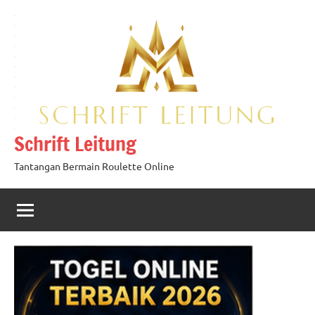
Skip
to
content
Schrift Leitung
Tantangan Bermain Roulette Online