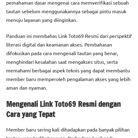
pemahaman dasar mengenai cara memverifikasi sebuah
tautan sebelum menggunakannya sebagai pintu masuk
menuju layanan yang diinginkan.
Panduan ini membahas Link Toto69 Resmi dari perspektif
literasi digital dan keamanan akses. Pembahasan
difokuskan pada cara mengenali tautan yang benar,
menghindari kesalahan saat mengakses situs, serta
memahami berbagai aspek teknis yang dapat membantu
member baru memperoleh pengalaman akses yang lebih
aman dan nyaman.
Mengenali Link Toto69 Resmi dengan
Cara yang Tepat
Member baru sering kali dihadapkan pada banyak pilihan