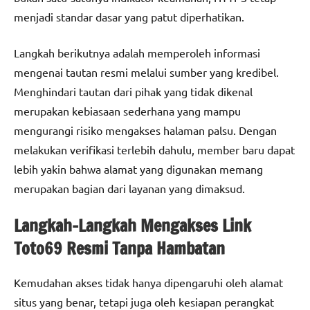
menjadi standar dasar yang patut diperhatikan.
Langkah berikutnya adalah memperoleh informasi
mengenai tautan resmi melalui sumber yang kredibel.
Menghindari tautan dari pihak yang tidak dikenal
merupakan kebiasaan sederhana yang mampu
mengurangi risiko mengakses halaman palsu. Dengan
melakukan verifikasi terlebih dahulu, member baru dapat
lebih yakin bahwa alamat yang digunakan memang
merupakan bagian dari layanan yang dimaksud.
Langkah-Langkah Mengakses Link
Toto69 Resmi Tanpa Hambatan
Kemudahan akses tidak hanya dipengaruhi oleh alamat
situs yang benar, tetapi juga oleh kesiapan perangkat