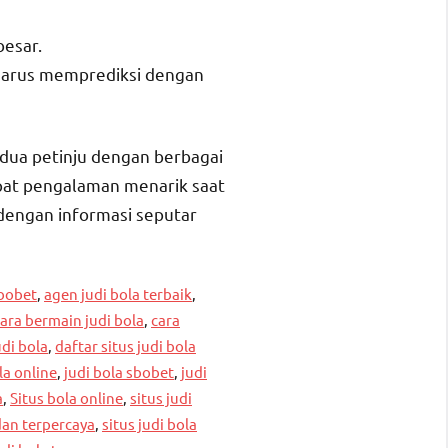
besar.
 harus memprediksi dengan
 dua petinju dengan berbagai
apat pengalaman menarik saat
 dengan informasi seputar
sbobet
,
agen judi bola terbaik
,
ara bermain judi bola
,
cara
udi bola
,
daftar situs judi bola
la online
,
judi bola sbobet
,
judi
a
,
Situs bola online
,
situs judi
 dan terpercaya
,
situs judi bola