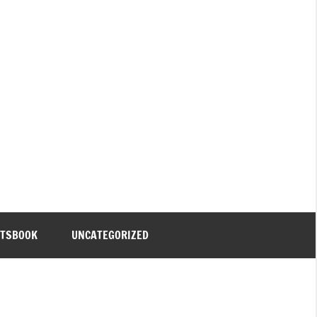
TSBOOK
UNCATEGORIZED