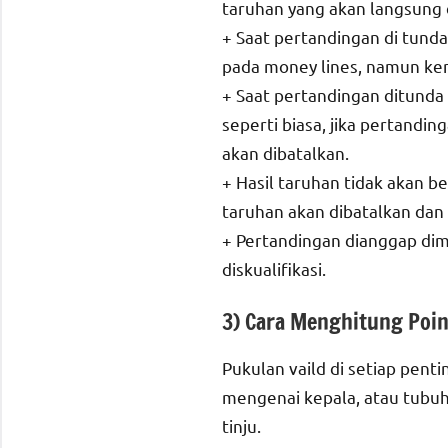
taruhan yang akan langsung 
+ Saat pertandingan di tund
pada money lines, namun kem
+ Saat pertandingan ditunda 
seperti biasa, jika pertandi
akan dibatalkan.
+ Hasil taruhan tidak akan 
taruhan akan dibatalkan dan
+ Pertandingan dianggap dim
diskualifikasi.
3) Cara Menghitung Poin
Pukulan vaild di setiap pent
mengenai kepala, atau tubuh
tinju.