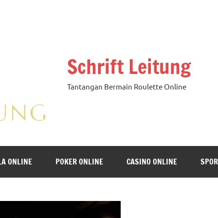
Schrift Leitung
Tantangan Bermain Roulette Online
LA ONLINE
POKER ONLINE
CASINO ONLINE
SPOR