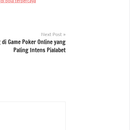
udi bola terpercaya
Next Post
 di Game Poker Online yang
Paling Intens Pialabet