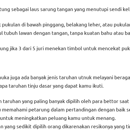
itung sebagai laus sarung tangan yang menutupi sendi keli
 pukulan di bawah pinggang, belakang leher, atau pukul
 tubuh lawan dengan tangan, tanpa kuatan bahu atau bad
itung jika 3 dari 5 juri menekan timbol untuk mencekat puk
uka juga ada banyak jenis taruhan utnuk melayani berag
pa taruhan tinju dasar yang dapat kamu ikuti.
taruhan yang paling banyak dipilih oleh para bettor saat 
u memahami petarung dalam pertandingan dengan baik s
ni untuk meningkatkan peluang kamu untuk menang.
an yang sedikit dipilih orang dikarenakan resikonya yang t