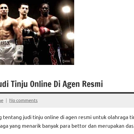
di Tinju Online Di Agen Resmi
me
No comments
tentang judi tinju online di agen resmi untuk olahraga ti
hraga yang menarik banyak para bettor dan merupakan d