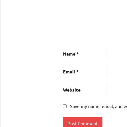
Name
*
Email
*
Website
Save my name, email, and we