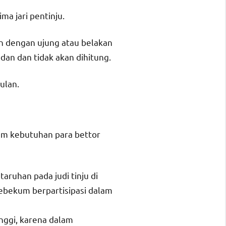
ma jari pentinju.
an dengan ujung atau belakan
an dan tidak akan dihitung.
ulan.
am kebutuhan para bettor
taruhan pada judi tinju di
ebekum berpartisipasi dalam
inggi, karena dalam