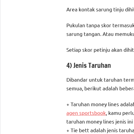
Area kontak sarung tinju dih
Pukulan tanpa skor termasuk
sarung tangan. Atau memukul
Setiap skor petinju akan dih
4) Jenis Taruhan
Dibandar untuk taruhan term
semua, berikut adalah bebera
+ Taruhan money lines adalah 
agen sportsbook
, kamu perl
taruhan money lines jenis i
+ Tie bett adalah jenis taruh