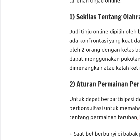
taruhan tinjau online.
1) Sekilas Tentang Olahr
Judi tinju online dipilih ole
ada konfrontasi yang kuat d
oleh 2 orang dengan kelas b
dapat menggunakan pukulan, 
dimenangkan atau kalah ketik
2) Aturan Permainan Per
Untuk dapat berpartisipasi d
berkonsultasi untuk memaham
tentang permainan taruhan
j
+ Saat bel berbunyi di baba