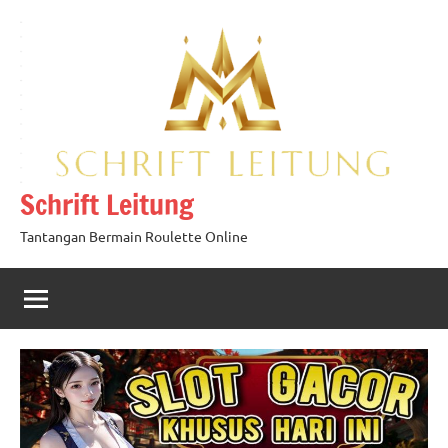
Skip
to
content
Schrift Leitung
Tantangan Bermain Roulette Online