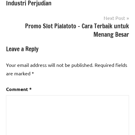
Industri Perjudian
Next Post
Promo Slot Pialatoto – Cara Terbaik untuk
Menang Besar
Leave a Reply
Your email address will not be published.
Required fields
are marked
*
Comment
*