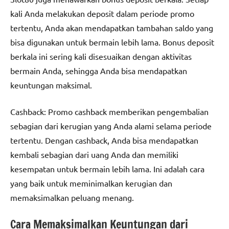
kali Anda melakukan deposit dalam periode promo
tertentu, Anda akan mendapatkan tambahan saldo yang
bisa digunakan untuk bermain lebih lama. Bonus deposit
berkala ini sering kali disesuaikan dengan aktivitas
bermain Anda, sehingga Anda bisa mendapatkan
keuntungan maksimal.
Cashback: Promo cashback memberikan pengembalian
sebagian dari kerugian yang Anda alami selama periode
tertentu. Dengan cashback, Anda bisa mendapatkan
kembali sebagian dari uang Anda dan memiliki
kesempatan untuk bermain lebih lama. Ini adalah cara
yang baik untuk meminimalkan kerugian dan
memaksimalkan peluang menang.
Cara Memaksimalkan Keuntungan dari