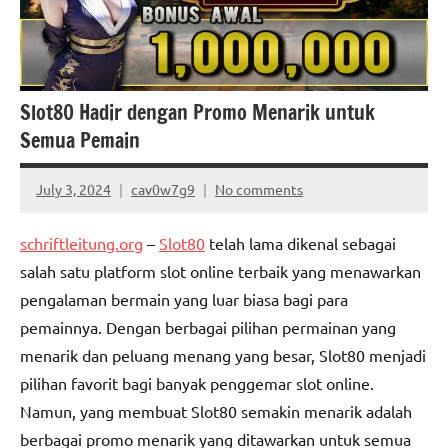
Slot80 Hadir dengan Promo Menarik untuk
Semua Pemain
July 3, 2024
cav0w7g9
No comments
schriftleitung.org
–
Slot80
telah lama dikenal sebagai
salah satu platform slot online terbaik yang menawarkan
pengalaman bermain yang luar biasa bagi para
pemainnya. Dengan berbagai pilihan permainan yang
menarik dan peluang menang yang besar, Slot80 menjadi
pilihan favorit bagi banyak penggemar slot online.
Namun, yang membuat Slot80 semakin menarik adalah
berbagai promo menarik yang ditawarkan untuk semua