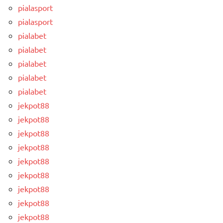
pialasport
pialasport
pialabet
pialabet
pialabet
pialabet
pialabet
jekpot88
jekpot88
jekpot88
jekpot88
jekpot88
jekpot88
jekpot88
jekpot88
jekpot88