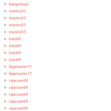
kangmimpi
mantra55
mantra55
mantra55
mantra55
toto69
toto69
toto69
toto69
ligamaster77
ligamaster77
rajacuan69
rajacuan69
rajacuan69
rajacuan69
rajacuan69