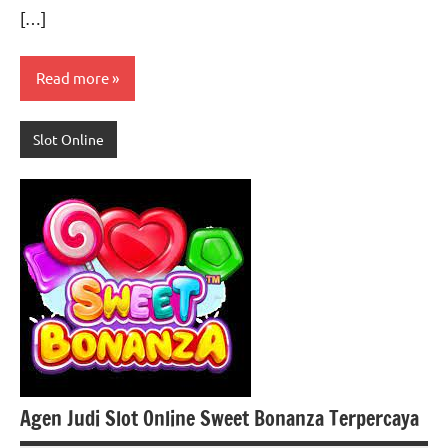
[…]
Read more
Slot Online
Agen Judi Slot Online Sweet Bonanza Terpercaya