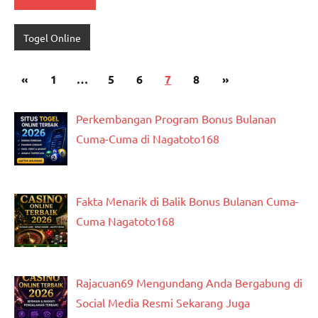
Togel Online
Posts
Previous
Next
«
1
…
5
6
7
8
»
pagination
Posts
Posts
Perkembangan Program Bonus Bulanan
Cuma-Cuma di Nagatoto168
Fakta Menarik di Balik Bonus Bulanan Cuma-
Cuma Nagatoto168
Rajacuan69 Mengundang Anda Bergabung di
Social Media Resmi Sekarang Juga