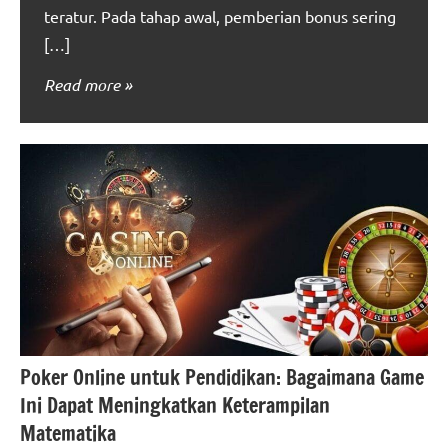
teratur. Pada tahap awal, pemberian bonus sering
[…]
Read more
Poker Online untuk Pendidikan: Bagaimana Game
Ini Dapat Meningkatkan Keterampilan
Matematika