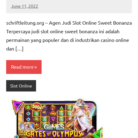
June 11, 2022
wellermancome
No
comments
schriftleitung.org – Agen Judi Slot Online Sweet Bonanza
Terpercaya judi slot online sweet bonanza ini adalah
permainan yang populer dan di industrikan casino online
dan […]
Read more
Slot Online