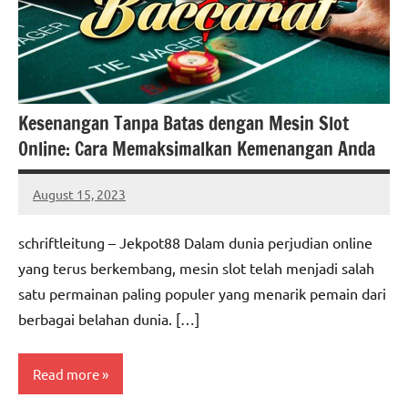
Kesenangan Tanpa Batas dengan Mesin Slot
Online: Cara Memaksimalkan Kemenangan Anda
August 15, 2023
cav0w7g9
No
comments
schriftleitung – Jekpot88 Dalam dunia perjudian online
yang terus berkembang, mesin slot telah menjadi salah
satu permainan paling populer yang menarik pemain dari
berbagai belahan dunia. […]
Read more