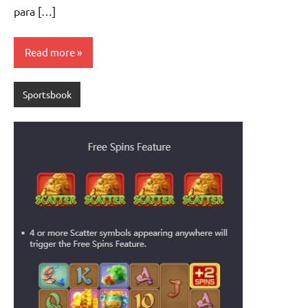
para […]
Read more
Sportsbook