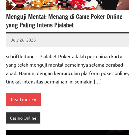
Menguji Mental: Menang di Game Poker Online
yang Paling Intens Pialabet
July 26, 2023
cav0w7g9
No
comments
schriftleitung – Pialabet Poker adalah permainan kartu
yang telah menguji mental pemainnya selama berabad-
abad. Namun, dengan kemunculan platform poker online,
tingkat intensitas permainan ini semakin […]
Read more
Casino Online